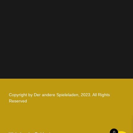
AGB
Impressum
Datenschutz
Zahlung und Versand
Nutzungsbedingungen
Copyright by Der andere Spieleladen, 2023. All Rights
Reserved
0