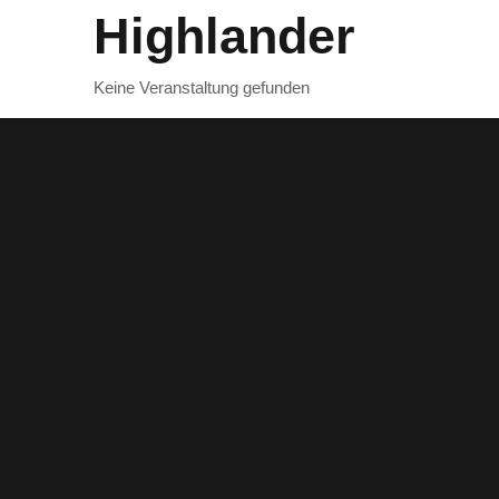
Highlander
Keine Veranstaltung gefunden
Turniere • Rollenspiele • Brett- &
Kartenspiele • Sammelkartenspiele •
Einzelkarten • Zubehör & mehr
Kontaktdaten
Prenzlauer Allee 192, 10405 Berlin