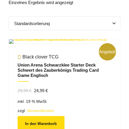
Einzelnes Ergebnis wird angezeigt
Angebot!
Black clover TCG
Union Arena Schwarzklee Starter Deck
Schwert des Zauberkönigs Trading Card
Game Englisch
Ursprünglicher
Aktueller
29,99
€
24,99
€
Preis
Preis
inkl. 19 % MwSt.
war:
ist:
29,99 €
24,99 €.
zzgl.
Versandkosten
In den Warenkorb