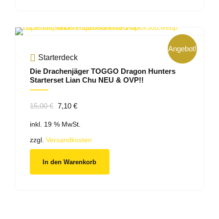
Angebot!
Starterdeck
Die Drachenjäger TOGGO Dragon Hunters
Starterset Lian Chu NEU & OVP!!
Ursprünglicher
Aktueller
15,00
€
7,10
€
Preis
Preis
inkl. 19 % MwSt.
war:
ist:
15,00 €
7,10 €.
zzgl.
Versandkosten
In den Warenkorb