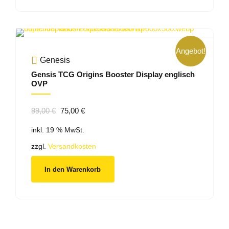
Angebot!
Genesis
Gensis TCG Origins Booster Display englisch
OVP
Ursprünglicher
Aktueller
99,00
€
75,00
€
Preis
Preis
inkl. 19 % MwSt.
war:
ist:
99,00 €
75,00 €.
zzgl.
Versandkosten
In den Warenkorb