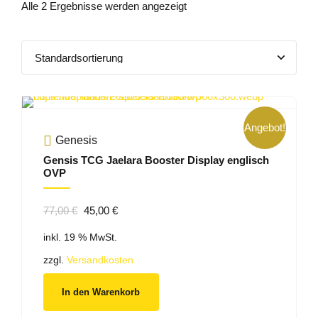
Alle 2 Ergebnisse werden angezeigt
Angebot!
Genesis
Gensis TCG Jaelara Booster Display englisch
OVP
Ursprünglicher
Aktueller
77,00
€
45,00
€
Preis
Preis
inkl. 19 % MwSt.
war:
ist:
77,00 €
45,00 €.
zzgl.
Versandkosten
In den Warenkorb