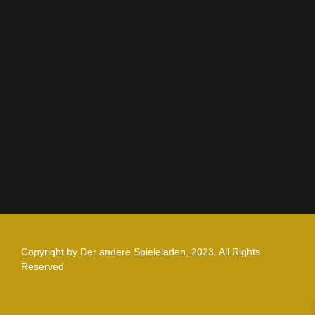
Rechtliches
AGB
Impressum
Datenschutz
Zahlung und Versand
Nutzungsbedingungen
Copyright by Der andere Spieleladen, 2023. All Rights
Reserved