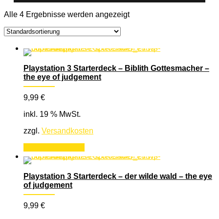
Alle 4 Ergebnisse werden angezeigt
Playstation 3 Starterdeck – Biblith Gottesmacher –
the eye of judgement
9,99
€
inkl. 19 % MwSt.
zzgl.
Versandkosten
In den Warenkorb
Playstation 3 Starterdeck – der wilde wald – the eye
of judgement
9,99
€