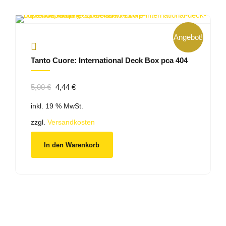
Angebot!
Tanto Cuore: International Deck Box pca 404
Ursprünglicher
Aktueller
5,00
€
4,44
€
Preis
Preis
inkl. 19 % MwSt.
war:
ist:
5,00 €
4,44 €.
zzgl.
Versandkosten
In den Warenkorb