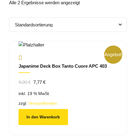
Alle 2 Ergebnisse werden angezeigt
Angebot!
Japanime Deck Box Tanto Cuore APC 403
Ursprünglicher
Aktueller
9,00
€
7,77
€
Preis
Preis
inkl. 19 % MwSt.
war:
ist:
9,00 €
7,77 €.
zzgl.
Versandkosten
In den Warenkorb