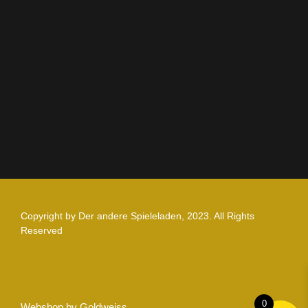
AGB
Impressum
Datenschutz
Zahlung und Versand
Nutzungsbedingungen
Copyright by Der andere Spieleladen, 2023. All Rights
Reserved
0
Webshop by Goldweiss