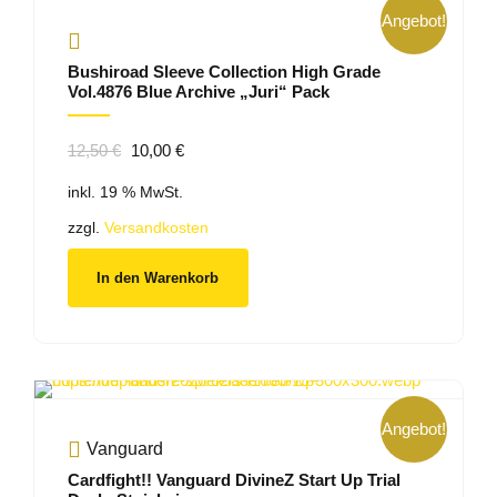
Angebot!
Bushiroad Sleeve Collection High Grade
Vol.4876 Blue Archive „Juri“ Pack
Ursprünglicher
Aktueller
12,50
€
10,00
€
Preis
Preis
inkl. 19 % MwSt.
war:
ist:
12,50 €
10,00 €.
zzgl.
Versandkosten
In den Warenkorb
Angebot!
Vanguard
Cardfight!! Vanguard DivineZ Start Up Trial