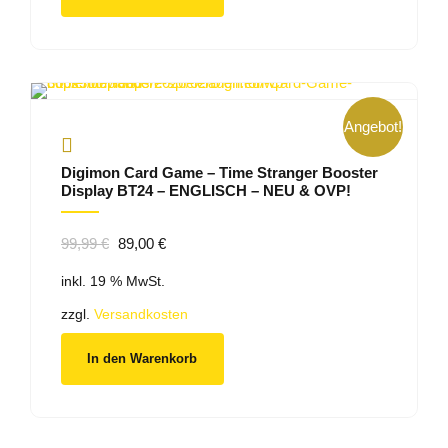
Angebot!
Digimon Card Game – Time Stranger Booster
Display BT24 – ENGLISCH – NEU & OVP!
Ursprünglicher
Aktueller
99,99
€
89,00
€
Preis
Preis
inkl. 19 % MwSt.
war:
ist:
99,99 €
89,00 €.
zzgl.
Versandkosten
In den Warenkorb