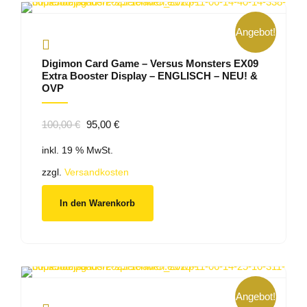
Angebot!
Digimon Card Game – Versus Monsters EX09
Extra Booster Display – ENGLISCH – NEU! &
OVP
Ursprünglicher
Aktueller
100,00
€
95,00
€
Preis
Preis
inkl. 19 % MwSt.
war:
ist:
100,00 €
95,00 €.
zzgl.
Versandkosten
In den Warenkorb
Angebot!