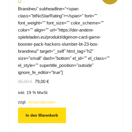
Brandneu" subheadline="<span
class="btNoStarRating"></span>" font=""
font_weight="" font_size="" color_scheme=""
color="" align="" url="https://der-andere-
spieleladen.eu/produkt/digimon-card-game-
booster-pack-hackers-slumber-bt-23-box-
brandneu/" target="_self" html_tag="h2"
size="small" dash="bottom" el_id="" el_class=""
el_style="" supertitle_position="outside"
ignore_fe_editor="true"]
Ursprünglicher
Aktueller
85,00
€
79,00
€
Preis
Preis
inkl. 19 % MwSt.
war:
ist:
85,00 €
79,00 €.
zzgl.
Versandkosten
In den Warenkorb