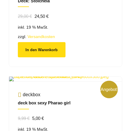
Deck: Stoicheia
Ursprünglicher
Aktueller
29,00
€
24,50
€
Preis
Preis
inkl. 19 % MwSt.
war:
ist:
29,00 €
24,50 €.
zzgl.
Versandkosten
In den Warenkorb
Angebot!
deckbox
deck box sexy Pharao girl
Ursprünglicher
Aktueller
9,99
€
5,00
€
Preis
Preis
inkl. 19 % MwSt.