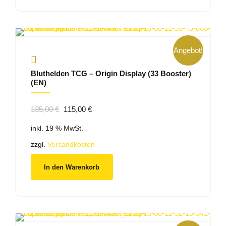
Angebot!
Bluthelden TCG – Origin Display (33 Booster)
(EN)
Ursprünglicher
Aktueller
135,00
€
115,00
€
Preis
Preis
inkl. 19 % MwSt.
war:
ist:
135,00 €
115,00 €.
zzgl.
Versandkosten
In den Warenkorb