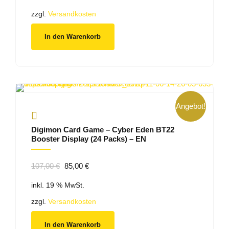
war:
ist:
9,99 €
5,00 €.
zzgl.
Versandkosten
In den Warenkorb
Angebot!
Digimon Card Game – Cyber Eden BT22
Booster Display (24 Packs) – EN
Ursprünglicher
Aktueller
107,00
€
85,00
€
Preis
Preis
inkl. 19 % MwSt.
war:
ist:
107,00 €
85,00 €.
zzgl.
Versandkosten
In den Warenkorb