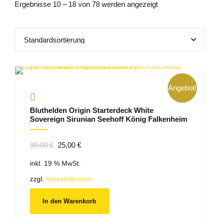
Ergebnisse 10 – 18 von 78 werden angezeigt
Angebot!
Bluthelden Origin Starterdeck White
Sovereign Sirunian Seehoff König Falkenheim
Ursprünglicher
Aktueller
30,00
€
25,00
€
Preis
Preis
inkl. 19 % MwSt.
war:
ist:
30,00 €
25,00 €.
zzgl.
Versandkosten
In den Warenkorb