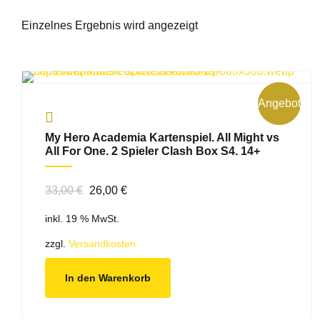
Einzelnes Ergebnis wird angezeigt
Angebot!
My Hero Academia Kartenspiel. All Might vs
All For One. 2 Spieler Clash Box S4. 14+
Ursprünglicher
Aktueller
33,00
€
26,00
€
Preis
Preis
inkl. 19 % MwSt.
war:
ist:
33,00 €
26,00 €.
zzgl.
Versandkosten
In den Warenkorb