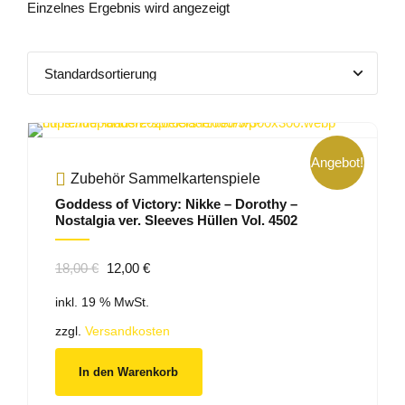
Einzelnes Ergebnis wird angezeigt
Angebot!
Zubehör Sammelkartenspiele
Goddess of Victory: Nikke – Dorothy –
Nostalgia ver. Sleeves Hüllen Vol. 4502
Ursprünglicher
Aktueller
18,00
€
12,00
€
Preis
Preis
inkl. 19 % MwSt.
war:
ist:
18,00 €
12,00 €.
zzgl.
Versandkosten
In den Warenkorb