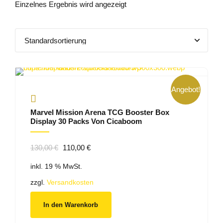
Einzelnes Ergebnis wird angezeigt
Angebot!
Marvel Mission Arena TCG Booster Box
Display 30 Packs Von Cicaboom
Ursprünglicher
Aktueller
130,00
€
110,00
€
Preis
Preis
inkl. 19 % MwSt.
war:
ist:
130,00 €
110,00 €.
zzgl.
Versandkosten
In den Warenkorb