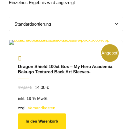
Einzelnes Ergebnis wird angezeigt
Angebot!
Dragon Shield 100ct Box – My Hero Academia
Bakugo Textured Back Art Sleeves-
Ursprünglicher
Aktueller
19,00
€
14,00
€
Preis
Preis
inkl. 19 % MwSt.
war:
ist:
19,00 €
14,00 €.
zzgl.
Versandkosten
In den Warenkorb