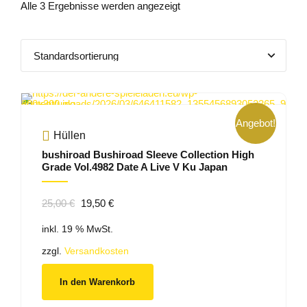
Alle 3 Ergebnisse werden angezeigt
Angebot!
Hüllen
bushiroad Bushiroad Sleeve Collection High
Grade Vol.4982 Date A Live V Ku Japan
Ursprünglicher
Aktueller
25,00
€
19,50
€
Preis
Preis
inkl. 19 % MwSt.
war:
ist:
25,00 €
19,50 €.
zzgl.
Versandkosten
In den Warenkorb