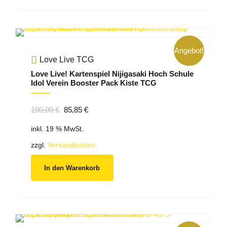
Angebot!
Love Live TCG
Love Live! Kartenspiel Nijigasaki Hoch Schule
Idol Verein Booster Pack Kiste TCG
Ursprünglicher
Aktueller
100,00
€
85,85
€
Preis
Preis
inkl. 19 % MwSt.
war:
ist:
100,00 €
85,85 €.
zzgl.
Versandkosten
In den Warenkorb