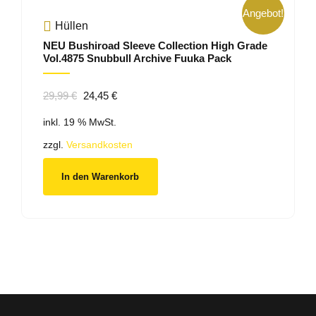
Angebot!
Hüllen
NEU Bushiroad Sleeve Collection High Grade
Vol.4875 Snubbull Archive Fuuka Pack
Ursprünglicher
Aktueller
29,99
€
24,45
€
Preis
Preis
inkl. 19 % MwSt.
war:
ist:
29,99 €
24,45 €.
zzgl.
Versandkosten
In den Warenkorb