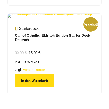
Angebot!
Starterdeck
Call of Cthulhu Eldritch Edition Starter Deck
Deutsch
Ursprünglicher
Aktueller
30,00
€
15,00
€
Preis
Preis
inkl. 19 % MwSt.
war:
ist:
30,00 €
15,00 €.
zzgl.
Versandkosten
In den Warenkorb