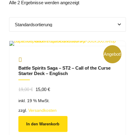
Alle 2 Ergebnisse werden angezeigt
Angebot!
Battle Spirits Saga – ST2 – Call of the Curse
Starter Deck – Englisch
Ursprünglicher
Aktueller
19,00
€
15,00
€
Preis
Preis
inkl. 19 % MwSt.
war:
ist:
19,00 €
15,00 €.
zzgl.
Versandkosten
In den Warenkorb