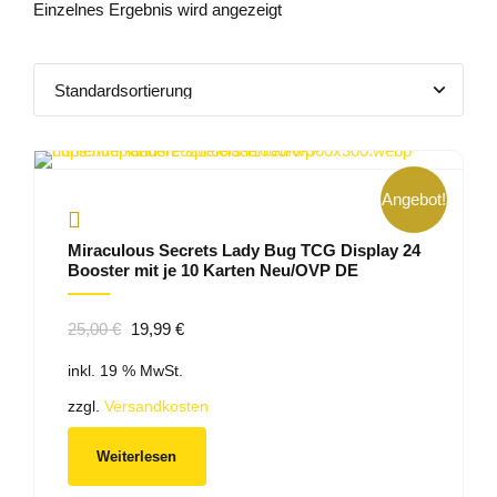
Einzelnes Ergebnis wird angezeigt
Angebot!
Miraculous Secrets Lady Bug TCG Display 24
Booster mit je 10 Karten Neu/OVP DE
Ursprünglicher
Aktueller
25,00
€
19,99
€
Preis
Preis
inkl. 19 % MwSt.
war:
ist:
25,00 €
19,99 €.
zzgl.
Versandkosten
Weiterlesen