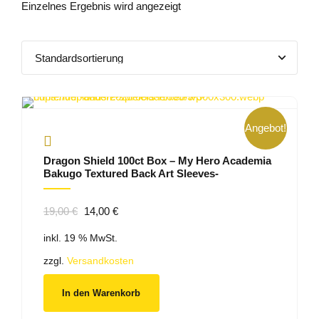
Einzelnes Ergebnis wird angezeigt
Angebot!
Dragon Shield 100ct Box – My Hero Academia
Bakugo Textured Back Art Sleeves-
Ursprünglicher
Aktueller
19,00
€
14,00
€
Preis
Preis
inkl. 19 % MwSt.
war:
ist:
19,00 €
14,00 €.
zzgl.
Versandkosten
In den Warenkorb