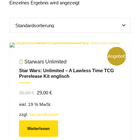
Einzelnes Ergebnis wird angezeigt
Angebot!
Starwars Unlimited
Star Wars: Unlimited – A Lawless Time TCG
Prerelease Kit englisch
Ursprünglicher
Aktueller
35,00
€
29,00
€
Preis
Preis
inkl. 19 % MwSt.
war:
ist:
35,00 €
29,00 €.
zzgl.
Versandkosten
Weiterlesen