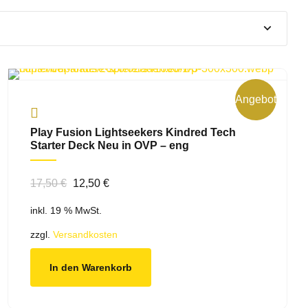
Angebot!
Play Fusion Lightseekers Kindred Tech
Starter Deck Neu in OVP – eng
Ursprünglicher
Aktueller
17,50
€
12,50
€
Preis
Preis
inkl. 19 % MwSt.
war:
ist:
17,50 €
12,50 €.
zzgl.
Versandkosten
In den Warenkorb