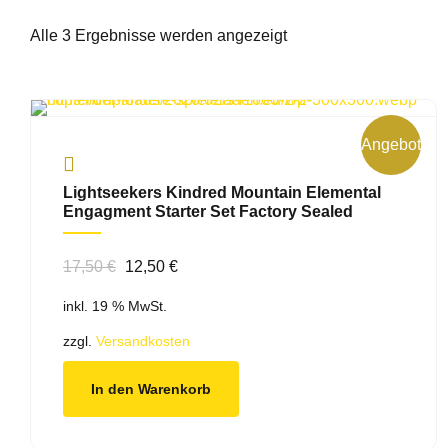
Alle 3 Ergebnisse werden angezeigt
Angebot!
Lightseekers Kindred Mountain Elemental
Engagment Starter Set Factory Sealed
Ursprünglicher
Aktueller
17,50
€
12,50
€
Preis
Preis
inkl. 19 % MwSt.
war:
ist:
17,50 €
12,50 €.
zzgl.
Versandkosten
In den Warenkorb