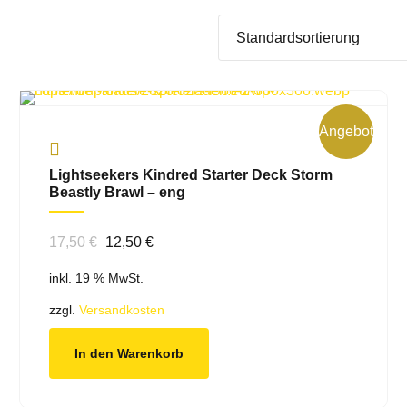
Angebot!
Lightseekers Kindred Starter Deck Storm
Beastly Brawl – eng
Ursprünglicher
Aktueller
17,50
€
12,50
€
Preis
Preis
inkl. 19 % MwSt.
war:
ist:
17,50 €
12,50 €.
zzgl.
Versandkosten
In den Warenkorb