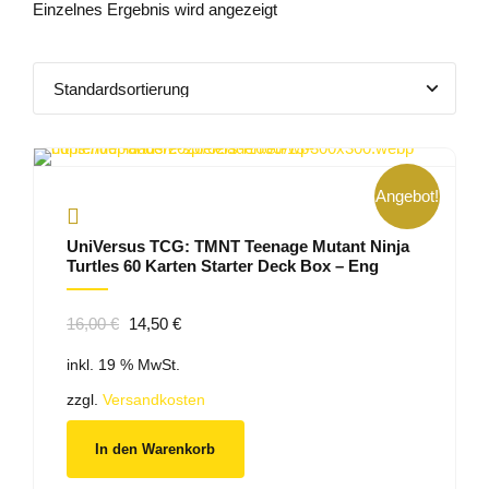
Einzelnes Ergebnis wird angezeigt
Angebot!
UniVersus TCG: TMNT Teenage Mutant Ninja
Turtles 60 Karten Starter Deck Box – Eng
Ursprünglicher
Aktueller
16,00
€
14,50
€
Preis
Preis
inkl. 19 % MwSt.
war:
ist:
16,00 €
14,50 €.
zzgl.
Versandkosten
In den Warenkorb