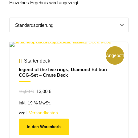
Einzelnes Ergebnis wird angezeigt
Angebot!
Starter deck
legend of the five rings; Diamond Edition
CCG-Set – Crane Deck
Ursprünglicher
Aktueller
16,00
€
13,00
€
Preis
Preis
inkl. 19 % MwSt.
war:
ist:
16,00 €
13,00 €.
zzgl.
Versandkosten
In den Warenkorb