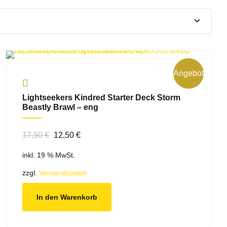
Angebot!
Lightseekers Kindred Starter Deck Storm
Beastly Brawl – eng
Ursprünglicher
Aktueller
17,50
€
12,50
€
Preis
Preis
inkl. 19 % MwSt.
war:
ist:
17,50 €
12,50 €.
zzgl.
Versandkosten
In den Warenkorb