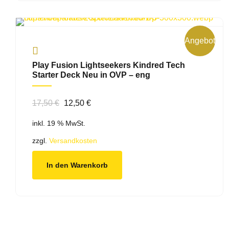
Angebot!
Play Fusion Lightseekers Kindred Tech
Starter Deck Neu in OVP – eng
Ursprünglicher
Aktueller
17,50
€
12,50
€
Preis
Preis
inkl. 19 % MwSt.
war:
ist:
17,50 €
12,50 €.
zzgl.
Versandkosten
In den Warenkorb