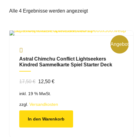
Alle 4 Ergebnisse werden angezeigt
Angebot!
Astral Chimchu Conflict Lightseekers
Kindred Sammelkarte Spiel Starter Deck
Ursprünglicher
Aktueller
17,50
€
12,50
€
Preis
Preis
inkl. 19 % MwSt.
war:
ist:
17,50 €
12,50 €.
zzgl.
Versandkosten
In den Warenkorb