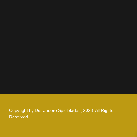
Rechtliches
AGB
Impressum
Datenschutz
Zahlung und Versand
Nutzungsbedingungen
Copyright by Der andere Spieleladen, 2023. All Rights
Reserved