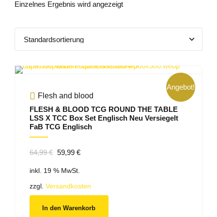
Einzelnes Ergebnis wird angezeigt
Angebot!
Flesh and blood
FLESH & BLOOD TCG ROUND THE TABLE
LSS X TCC Box Set Englisch Neu Versiegelt
FaB TCG Englisch
Ursprünglicher
Aktueller
64,99
€
59,99
€
Preis
Preis
inkl. 19 % MwSt.
war:
ist:
64,99 €
59,99 €.
zzgl.
Versandkosten
In den Warenkorb