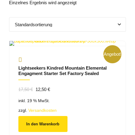
Einzelnes Ergebnis wird angezeigt
Angebot!
Lightseekers Kindred Mountain Elemental
Engagment Starter Set Factory Sealed
Ursprünglicher
Aktueller
17,50
€
12,50
€
Preis
Preis
inkl. 19 % MwSt.
war:
ist:
17,50 €
12,50 €.
zzgl.
Versandkosten
In den Warenkorb