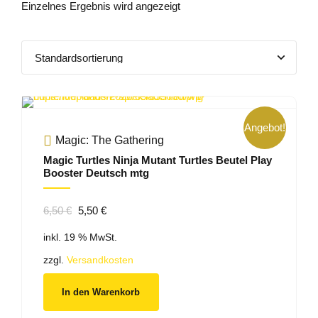
Einzelnes Ergebnis wird angezeigt
Angebot!
Magic: The Gathering
Magic Turtles Ninja Mutant Turtles Beutel Play
Booster Deutsch mtg
Ursprünglicher
Aktueller
6,50
€
5,50
€
Preis
Preis
inkl. 19 % MwSt.
war:
ist:
6,50 €
5,50 €.
zzgl.
Versandkosten
In den Warenkorb