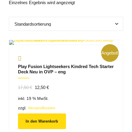
Einzelnes Ergebnis wird angezeigt
Angebot!
Play Fusion Lightseekers Kindred Tech Starter
Deck Neu in OVP – eng
Ursprünglicher
Aktueller
17,50
€
12,50
€
Preis
Preis
inkl. 19 % MwSt.
war:
ist:
17,50 €
12,50 €.
zzgl.
Versandkosten
In den Warenkorb