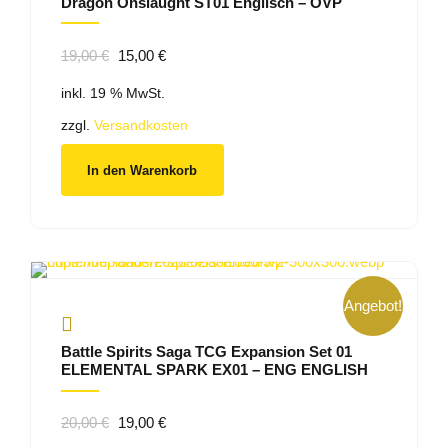
Dragon Onslaught ST01 Englisch – OVP
Ursprünglicher
Aktueller
19,00
€
15,00
€
Preis
Preis
inkl. 19 % MwSt.
war:
ist:
19,00 €
15,00 €.
zzgl.
Versandkosten
In den Warenkorb
Angebot!
Battle Spirits Saga TCG Expansion Set 01
ELEMENTAL SPARK EX01 – ENG ENGLISH
Ursprünglicher
Aktueller
20,00
€
19,00
€
Preis
Preis