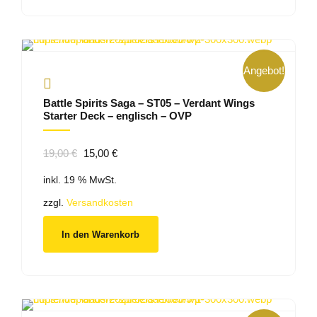
Angebot!
Battle Spirits Saga – ST05 – Verdant Wings
Starter Deck – englisch – OVP
Ursprünglicher
Aktueller
19,00
€
15,00
€
Preis
Preis
inkl. 19 % MwSt.
war:
ist:
19,00 €
15,00 €.
zzgl.
Versandkosten
In den Warenkorb