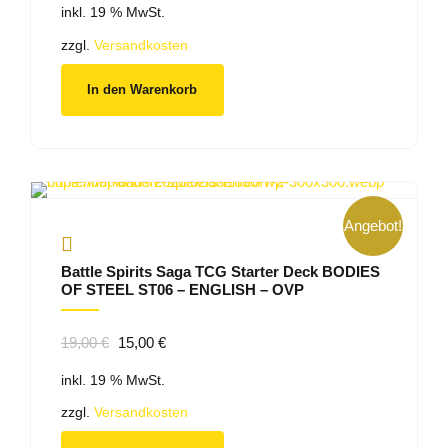
inkl. 19 % MwSt.
war:
ist:
20,00 €
19,00 €.
zzgl.
Versandkosten
In den Warenkorb
Angebot!
Battle Spirits Saga TCG Starter Deck BODIES
OF STEEL ST06 – ENGLISH – OVP
Ursprünglicher
Aktueller
19,00
€
15,00
€
Preis
Preis
inkl. 19 % MwSt.
war:
ist:
19,00 €
15,00 €.
zzgl.
Versandkosten