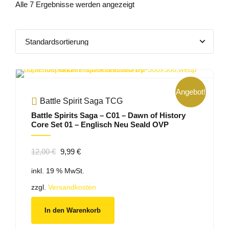
Alle 7 Ergebnisse werden angezeigt
Angebot!
Battle Spirit Saga TCG
Battle Spirits Saga – C01 – Dawn of History
Core Set 01 – Englisch Neu Seald OVP
Ursprünglicher
Aktueller
12,00
€
9,99
€
Preis
Preis
inkl. 19 % MwSt.
war:
ist:
12,00 €
9,99 €.
zzgl.
Versandkosten
In den Warenkorb