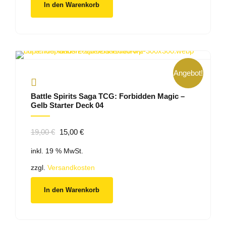
In den Warenkorb
Angebot!
Battle Spirits Saga TCG: Forbidden Magic –
Gelb Starter Deck 04
Ursprünglicher
Aktueller
19,00
€
15,00
€
Preis
Preis
inkl. 19 % MwSt.
war:
ist:
19,00 €
15,00 €.
zzgl.
Versandkosten
In den Warenkorb