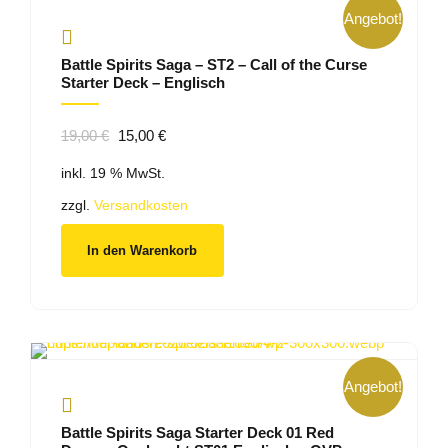
Angebot!
Battle Spirits Saga – ST2 – Call of the Curse
Starter Deck – Englisch
Ursprünglicher
Aktueller
19,00
€
15,00
€
Preis
Preis
inkl. 19 % MwSt.
war:
ist:
19,00 €
15,00 €.
zzgl.
Versandkosten
In den Warenkorb
Angebot!
Battle Spirits Saga Starter Deck 01 Red