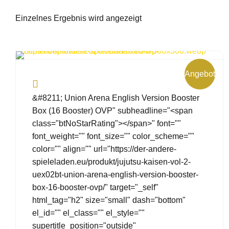
Einzelnes Ergebnis wird angezeigt
Angebot!
&#8211; Union Arena English Version Booster
Box (16 Booster) OVP" subheadline="<span
class="btNoStarRating"></span>" font=""
font_weight="" font_size="" color_scheme=""
color="" align="" url="https://der-andere-
spieleladen.eu/produkt/jujutsu-kaisen-vol-2-
uex02bt-union-arena-english-version-booster-
box-16-booster-ovp/" target="_self"
html_tag="h2" size="small" dash="bottom"
el_id="" el_class="" el_style=""
supertitle_position="outside"