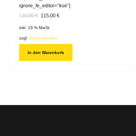
ignore_fe_editor="true"]
Ursprünglicher
Aktueller
130,00
€
115,00
€
Preis
Preis
inkl. 19 % MwSt.
war:
ist:
130,00 €
115,00 €.
zzgl.
Versandkosten
In den Warenkorb