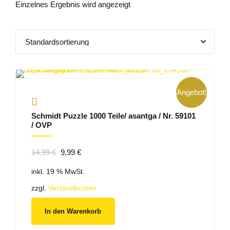
Einzelnes Ergebnis wird angezeigt
Angebot!
Schmidt Puzzle 1000 Teile/ asantga / Nr. 59101
/ OVP
Ursprünglicher
Aktueller
14,99
€
9,99
€
Preis
Preis
inkl. 19 % MwSt.
war:
ist:
14,99 €
9,99 €.
zzgl.
Versandkosten
In den Warenkorb