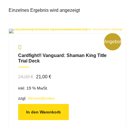
Einzelnes Ergebnis wird angezeigt
Angebot!
Cardfight!! Vanguard: Shaman King Title
Trial Deck
Ursprünglicher
Aktueller
24,00
€
21,00
€
Preis
Preis
inkl. 19 % MwSt.
war:
ist:
24,00 €
21,00 €.
zzgl.
Versandkosten
In den Warenkorb