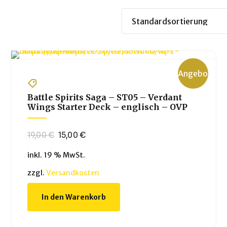
Angebot!
Battle Spirits Saga – ST05 – Verdant
Wings Starter Deck – englisch – OVP
Ursprünglicher
Aktueller
19,00
€
15,00
€
Preis
Preis
inkl. 19 % MwSt.
war:
ist:
19,00 €
15,00 €.
zzgl.
Versandkosten
In den Warenkorb