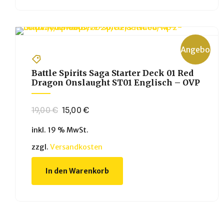
Angebot!
Battle Spirits Saga Starter Deck 01 Red
Dragon Onslaught ST01 Englisch – OVP
Ursprünglicher
Aktueller
19,00
€
15,00
€
Preis
Preis
inkl. 19 % MwSt.
war:
ist:
19,00 €
15,00 €.
zzgl.
Versandkosten
In den Warenkorb