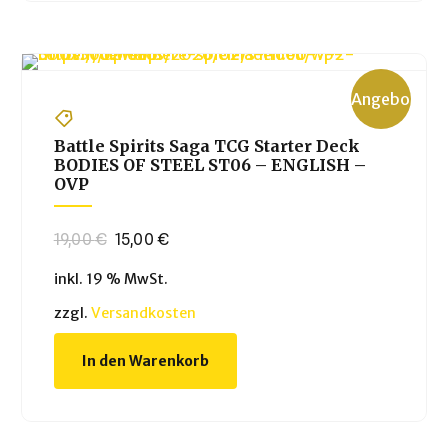
Angebot!
Battle Spirits Saga TCG Starter Deck
BODIES OF STEEL ST06 – ENGLISH –
OVP
Ursprünglicher
Aktueller
19,00
€
15,00
€
Preis
Preis
inkl. 19 % MwSt.
war:
ist:
19,00 €
15,00 €.
zzgl.
Versandkosten
In den Warenkorb