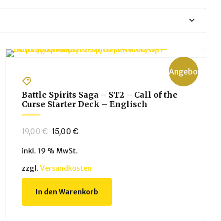
Angebot!
Battle Spirits Saga – ST2 – Call of the
Curse Starter Deck – Englisch
Ursprünglicher
Aktueller
19,00
€
15,00
€
Preis
Preis
inkl. 19 % MwSt.
war:
ist:
19,00 €
15,00 €.
zzgl.
Versandkosten
In den Warenkorb