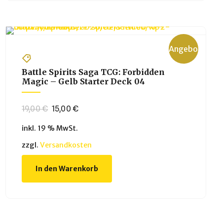
Angebot!
Battle Spirits Saga TCG: Forbidden
Magic – Gelb Starter Deck 04
Ursprünglicher
Aktueller
19,00
€
15,00
€
Preis
Preis
inkl. 19 % MwSt.
war:
ist:
19,00 €
15,00 €.
zzgl.
Versandkosten
In den Warenkorb