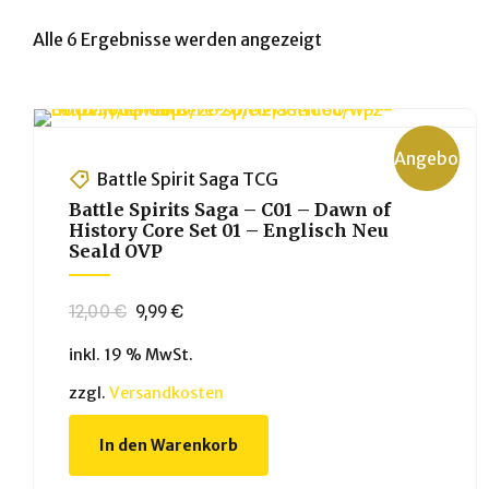
Alle 6 Ergebnisse werden angezeigt
Angebot!
Battle Spirit Saga TCG
Battle Spirits Saga – C01 – Dawn of
History Core Set 01 – Englisch Neu
Seald OVP
Ursprünglicher
Aktueller
12,00
€
9,99
€
Preis
Preis
inkl. 19 % MwSt.
war:
ist:
12,00 €
9,99 €.
zzgl.
Versandkosten
In den Warenkorb