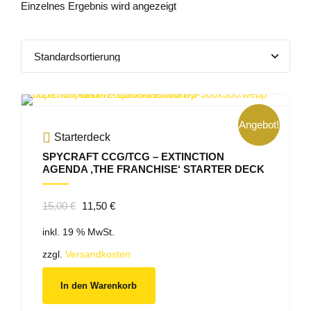
Einzelnes Ergebnis wird angezeigt
Angebot!
Starterdeck
SPYCRAFT CCG/TCG – EXTINCTION
AGENDA ‚THE FRANCHISE‘ STARTER DECK
Ursprünglicher
Aktueller
15,00
€
11,50
€
Preis
Preis
inkl. 19 % MwSt.
war:
ist:
15,00 €
11,50 €.
zzgl.
Versandkosten
In den Warenkorb