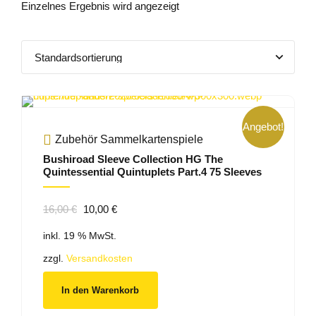
Einzelnes Ergebnis wird angezeigt
Angebot!
Zubehör Sammelkartenspiele
Bushiroad Sleeve Collection HG The
Quintessential Quintuplets Part.4 75 Sleeves
Ursprünglicher
Aktueller
16,00
€
10,00
€
Preis
Preis
inkl. 19 % MwSt.
war:
ist:
16,00 €
10,00 €.
zzgl.
Versandkosten
In den Warenkorb