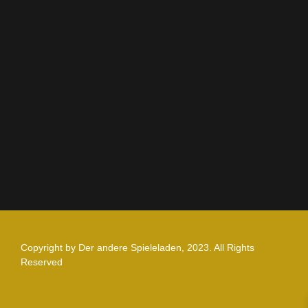
Rechtliches
AGB
Impressum
Datenschutz
Zahlung und Versand
Nutzungsbedingungen
Copyright by Der andere Spieleladen, 2023. All Rights
Reserved