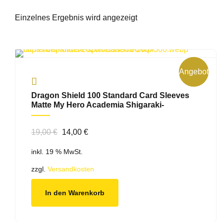
Einzelnes Ergebnis wird angezeigt
Angebot!
Dragon Shield 100 Standard Card Sleeves
Matte My Hero Academia Shigaraki-
Ursprünglicher
Aktueller
19,00
€
14,00
€
Preis
Preis
inkl. 19 % MwSt.
war:
ist:
19,00 €
14,00 €.
zzgl.
Versandkosten
In den Warenkorb