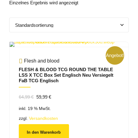
Einzelnes Ergebnis wird angezeigt
Angebot!
Flesh and blood
FLESH & BLOOD TCG ROUND THE TABLE
LSS X TCC Box Set Englisch Neu Versiegelt
FaB TCG Englisch
Ursprünglicher
Aktueller
64,99
€
59,99
€
Preis
Preis
inkl. 19 % MwSt.
war:
ist:
64,99 €
59,99 €.
zzgl.
Versandkosten
In den Warenkorb