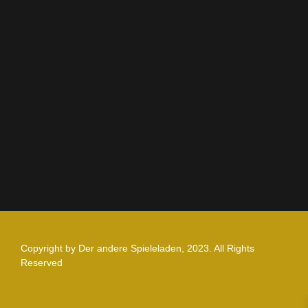
Rechtliches
AGB
Impressum
Datenschutz
Zahlung und Versand
Nutzungsbedingungen
Copyright by Der andere Spieleladen, 2023. All Rights
Reserved