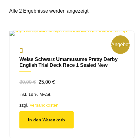
Alle 2 Ergebnisse werden angezeigt
Angebot!
Weiss Schwarz Umamusume Pretty Derby
English Trial Deck Race 1 Sealed New
Ursprünglicher
Aktueller
30,00
€
25,00
€
Preis
Preis
inkl. 19 % MwSt.
war:
ist:
30,00 €
25,00 €.
zzgl.
Versandkosten
In den Warenkorb