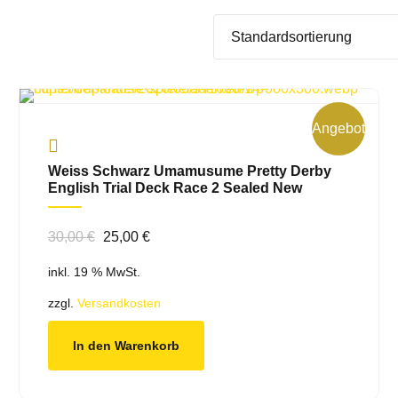
Angebot!
Weiss Schwarz Umamusume Pretty Derby
English Trial Deck Race 2 Sealed New
Ursprünglicher
Aktueller
30,00
€
25,00
€
Preis
Preis
inkl. 19 % MwSt.
war:
ist:
30,00 €
25,00 €.
zzgl.
Versandkosten
In den Warenkorb