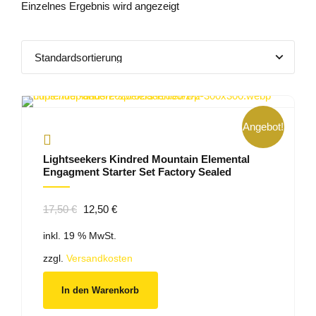
Einzelnes Ergebnis wird angezeigt
Angebot!
Lightseekers Kindred Mountain Elemental
Engagment Starter Set Factory Sealed
Ursprünglicher
Aktueller
17,50
€
12,50
€
Preis
Preis
inkl. 19 % MwSt.
war:
ist:
17,50 €
12,50 €.
zzgl.
Versandkosten
In den Warenkorb