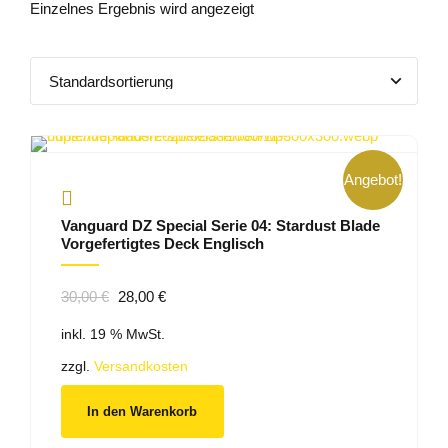
Einzelnes Ergebnis wird angezeigt
Angebot!
Vanguard DZ Special Serie 04: Stardust Blade
Vorgefertigtes Deck Englisch
Ursprünglicher
Aktueller
30,00
€
28,00
€
Preis
Preis
inkl. 19 % MwSt.
war:
ist:
30,00 €
28,00 €.
zzgl.
Versandkosten
In den Warenkorb