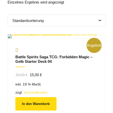
Einzelnes Ergebnis wird angezeigt
Angebot!
Battle Spirits Saga TCG: Forbidden Magic –
Gelb Starter Deck 04
Ursprünglicher
Aktueller
19,00
€
15,00
€
Preis
Preis
inkl. 19 % MwSt.
war:
ist:
19,00 €
15,00 €.
zzgl.
Versandkosten
In den Warenkorb