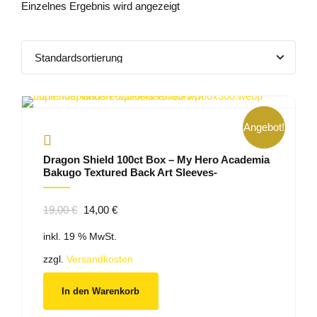
Einzelnes Ergebnis wird angezeigt
Angebot!
Dragon Shield 100ct Box – My Hero Academia
Bakugo Textured Back Art Sleeves-
Ursprünglicher
Aktueller
19,00
€
14,00
€
Preis
Preis
inkl. 19 % MwSt.
war:
ist:
19,00 €
14,00 €.
zzgl.
Versandkosten
In den Warenkorb