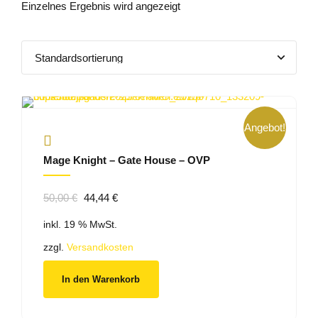
Einzelnes Ergebnis wird angezeigt
Angebot!
Mage Knight – Gate House – OVP
Ursprünglicher
Aktueller
50,00
€
44,44
€
Preis
Preis
inkl. 19 % MwSt.
war:
ist:
50,00 €
44,44 €.
zzgl.
Versandkosten
In den Warenkorb