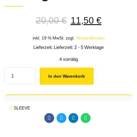
Ursprünglicher
Aktuelle
20,00
€
11,50
€
Preis
Preis
war:
ist:
inkl. 19 % MwSt.
zzgl.
Versandkosten
20,00 €
11,50 €.
Lieferzeit: Lieferzeit: 2 - 5 Werktage
4 vorrätig
Quantity
In den Warenkorb
SLEEVE