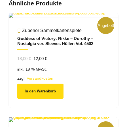
Ähnliche Produkte
Angebot!
Zubehör Sammelkartenspiele
Goddess of Victory: Nikke – Dorothy –
Nostalgia ver. Sleeves Hüllen Vol. 4502
Ursprünglicher
Aktueller
18,00
€
12,00
€
Preis
Preis
inkl. 19 % MwSt.
war:
ist:
18,00 €
12,00 €.
zzgl.
Versandkosten
In den Warenkorb