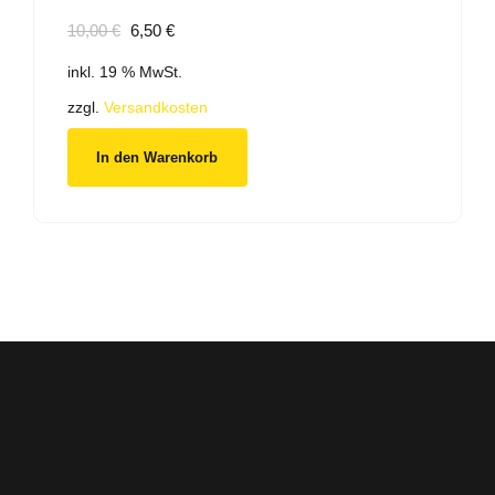
Ursprünglicher
Aktueller
10,00
€
6,50
€
Preis
Preis
inkl. 19 % MwSt.
war:
ist:
10,00 €
6,50 €.
zzgl.
Versandkosten
In den Warenkorb