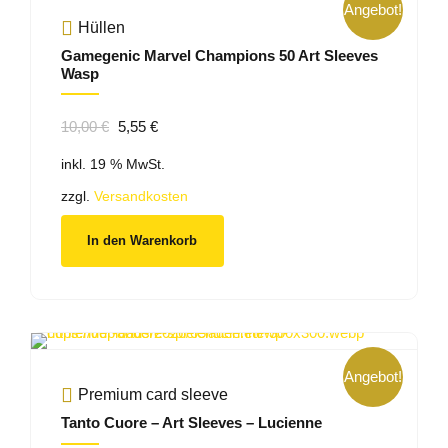
Angebot!
Hüllen
Gamegenic Marvel Champions 50 Art Sleeves
Wasp
Ursprünglicher
Aktueller
10,00
€
5,55
€
Preis
Preis
inkl. 19 % MwSt.
war:
ist:
10,00 €
5,55 €.
zzgl.
Versandkosten
In den Warenkorb
Angebot!
Premium card sleeve
Tanto Cuore – Art Sleeves – Lucienne