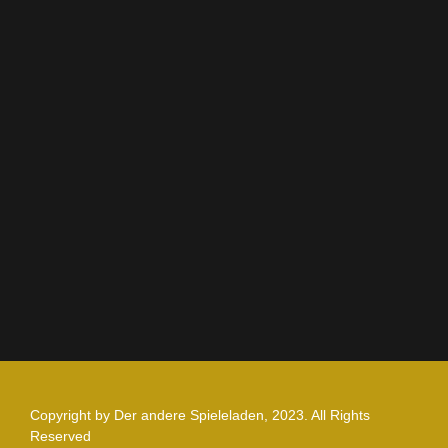
Kontakt
Rechtliches
AGB
Impressum
Datenschutz
Zahlung und Versand
Nutzungsbedingungen
Copyright by Der andere Spieleladen, 2023. All Rights
Reserved