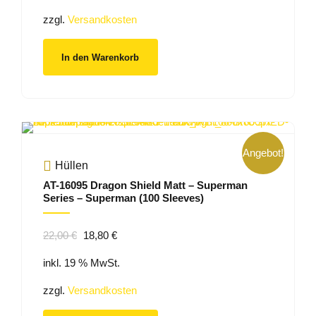
20,00 €
11,50 €.
zzgl.
Versandkosten
In den Warenkorb
Angebot!
Hüllen
AT-16095 Dragon Shield Matt – Superman
Series – Superman (100 Sleeves)
Ursprünglicher
Aktueller
22,00
€
18,80
€
Preis
Preis
inkl. 19 % MwSt.
war:
ist:
22,00 €
18,80 €.
zzgl.
Versandkosten