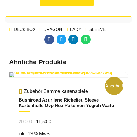
DECK BOX
DRAGON
LADY
SLEEVE
Ähnliche Produkte
Angebot!
Zubehör Sammelkartenspiele
Bushiroad Azur lane Richelieu Sleeve
Kartenhülle Ovp Neu Pokemon Yugioh Waifu
Ursprünglicher
Aktueller
20,00
€
11,50
€
Preis
Preis
inkl. 19 % MwSt.
war:
ist: