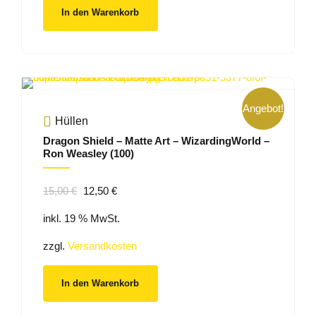
In den Warenkorb
Angebot!
Hüllen
Dragon Shield – Matte Art – WizardingWorld –
Ron Weasley (100)
Ursprünglicher
Aktueller
15,00
€
12,50
€
Preis
Preis
inkl. 19 % MwSt.
war:
ist:
15,00 €
12,50 €.
zzgl.
Versandkosten
In den Warenkorb