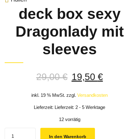
deck box sexy
Dragonlady mit
sleeves
Ursprünglicher
Aktuelle
29,00
€
19,50
€
Preis
Preis
war:
ist:
inkl. 19 % MwSt.
zzgl.
Versandkosten
29,00 €
19,50 €.
Lieferzeit: Lieferzeit: 2 - 5 Werktage
12 vorrätig
Quantity
In den Warenkorb