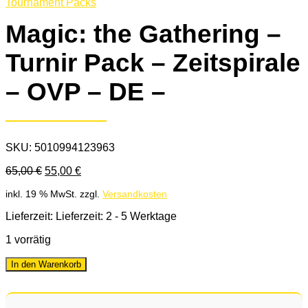
Tournament Packs
Magic: the Gathering –
Turnir Pack – Zeitspirale
– OVP – DE –
SKU:
5010994123963
Ursprünglicher
Aktueller
65,00
€
55,00
€
Preis
Preis
inkl. 19 % MwSt.
zzgl.
Versandkosten
war:
ist:
65,00 €
55,00 €.
Lieferzeit: Lieferzeit: 2 - 5 Werktage
1 vorrätig
In den Warenkorb