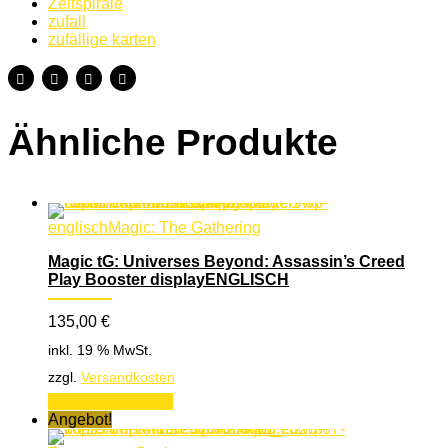
Zeitspirale
zufall
zufällige karten
Ähnliche Produkte
englisch
Magic: The Gathering
Magic tG: Universes Beyond: Assassin’s Creed
Play Booster displayENGLISCH
135,00
€
inkl. 19 % MwSt.
zzgl.
Versandkosten
In den Warenkorb
Angebot!