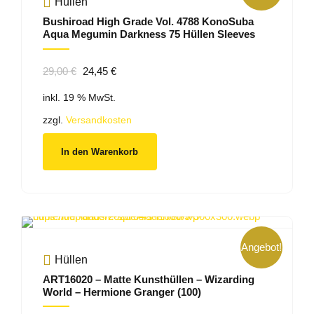
Hüllen
Bushiroad High Grade Vol. 4788 KonoSuba
Aqua Megumin Darkness 75 Hüllen Sleeves
Ursprünglicher
Aktueller
29,00
€
24,45
€
Preis
Preis
inkl. 19 % MwSt.
war:
ist:
29,00 €
24,45 €.
zzgl.
Versandkosten
In den Warenkorb
Angebot!
Hüllen
ART16020 – Matte Kunsthüllen – Wizarding
World – Hermione Granger (100)