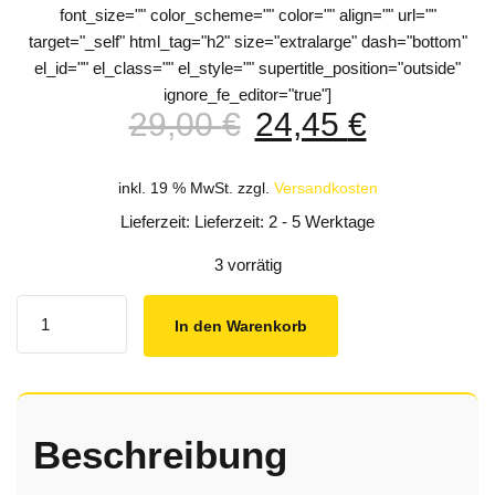
font_size="" color_scheme="" color="" align="" url=""
target="_self" html_tag="h2" size="extralarge" dash="bottom"
el_id="" el_class="" el_style="" supertitle_position="outside"
ignore_fe_editor="true"]
Ursprünglicher
Aktuelle
29,00
€
24,45
€
Preis
Preis
war:
ist:
inkl. 19 % MwSt.
zzgl.
Versandkosten
29,00 €
24,45 €.
Lieferzeit: Lieferzeit: 2 - 5 Werktage
3 vorrätig
Quantity
In den Warenkorb
Beschreibung