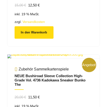
Ursprünglicher
Aktueller
15,00
€
12,50
€
Preis
Preis
inkl. 19 % MwSt.
war:
ist:
15,00 €
12,50 €.
zzgl.
Versandkosten
In den Warenkorb
Angebot!
Zubehör Sammelkartenspiele
NEUE Bushiroad Sleeve Collection High-
Grade Vol. 4736 Kadokawa Sneaker Bunko
The
Ursprünglicher
Aktueller
20,00
€
11,50
€
Preis
Preis
inkl. 19 % MwSt.