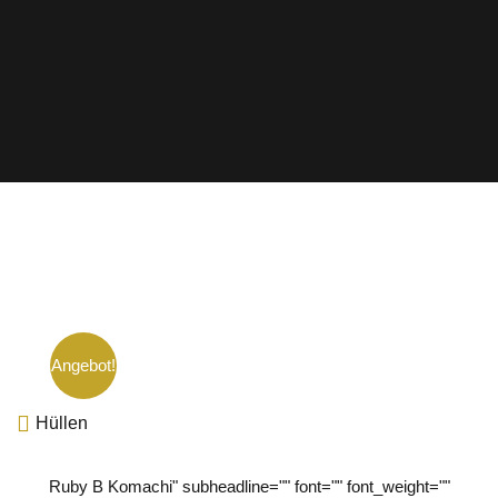
Angebot!
Hüllen
Ruby B Komachi" subheadline="" font="" font_weight=""