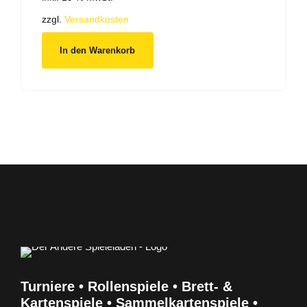
war:
ist:
20,00 €
11,50 €.
zzgl.
Versandkosten
In den Warenkorb
Turniere • Rollenspiele • Brett- &
Kartenspiele • Sammelkartenspiele •