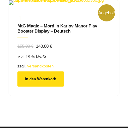
Angebot!
MtG Magic – Mord in Karlov Manor Play
Booster Display – Deutsch
Ursprünglicher
Aktueller
155,00
€
140,00
€
Preis
Preis
inkl. 19 % MwSt.
war:
ist:
155,00 €
140,00 €.
zzgl.
Versandkosten
In den Warenkorb