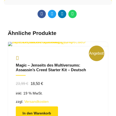
Ähnliche Produkte
Angebot!
Magic – Jenseits des Multiversums:
Assassin’s Creed Starter Kit – Deutsch
Ursprünglicher
Aktueller
23,99
€
18,50
€
Preis
Preis
inkl. 19 % MwSt.
war:
ist:
23,99 €
18,50 €.
zzgl.
Versandkosten
In den Warenkorb