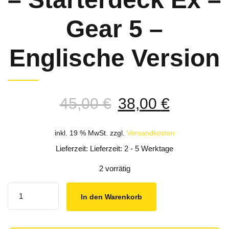
Gear 5 –
Englische Version
Ursprünglicher
Aktuelle
45,00
€
38,00
€
Preis
Preis
war:
ist:
inkl. 19 % MwSt.
zzgl.
Versandkosten
45,00 €
38,00 €.
Lieferzeit: Lieferzeit: 2 - 5 Werktage
2 vorrätig
Quantity
In den Warenkorb