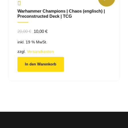
Warhammer Champions | Chaos (englisch) |
Preconstructed Deck | TCG
Ursprünglicher
Aktueller
20,00
€
10,00
€
Preis
Preis
inkl. 19 % MwSt.
war:
ist:
20,00 €
10,00 €.
zzgl.
Versandkosten
In den Warenkorb