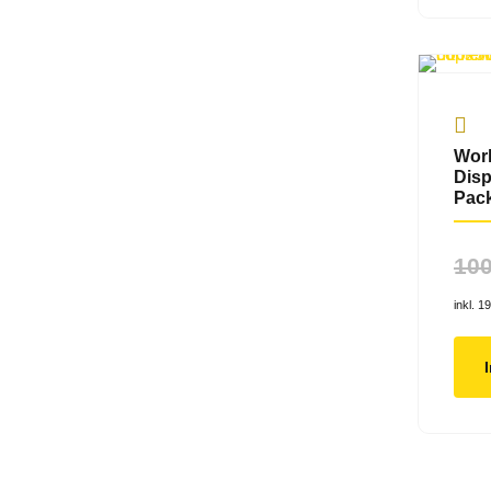
Worl
Disp
Pack
10
inkl. 