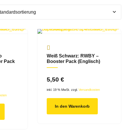
o
Weiß Schwarz: RWBY –
er Pack
Booster Pack (Englisch)
5,50
€
inkl. 19 % MwSt.
zzgl.
Versandkosten
osten
In den Warenkorb