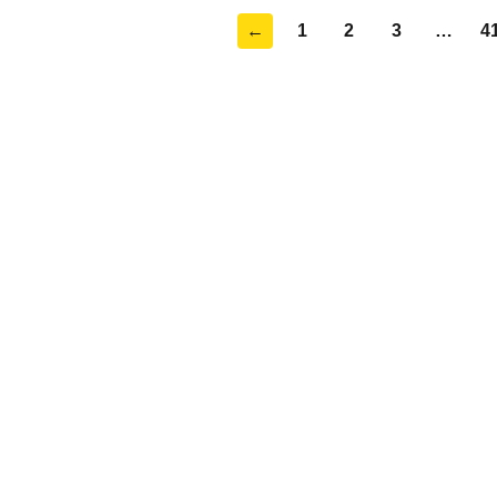
←
1
2
3
…
4