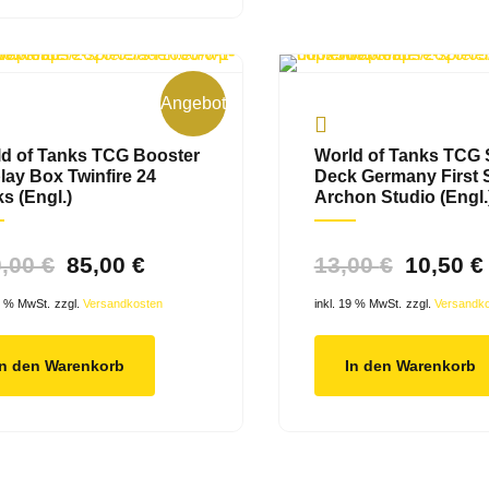
Angebot!
d of Tanks TCG Booster
World of Tanks TCG S
lay Box Twinfire 24
Deck Germany First S
s (Engl.)
Archon Studio (Engl.
Ursprünglicher
Aktueller
Ursprün
0,00
€
85,00
€
13,00
€
10,50
€
Preis
Preis
Preis
19 % MwSt.
zzgl.
Versandkosten
inkl. 19 % MwSt.
zzgl.
Versandk
war:
ist:
war:
In den Warenkorb
In den Warenkorb
100,00 €
85,00 €.
13,00 €