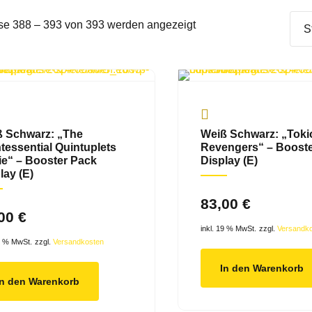
se 388 – 393 von 393 werden angezeigt
 Schwarz: „The
Weiß Schwarz: „Toki
tessential Quintuplets
Revengers“ – Boost
e“ – Booster Pack
Display (E)
lay (E)
83,00
€
,00
€
inkl. 19 % MwSt.
zzgl.
Versandk
19 % MwSt.
zzgl.
Versandkosten
In den Warenkorb
In den Warenkorb