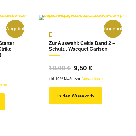
Angebot!
Angebot!
tarter
Zur Auswahl: Celtis Band 2 –
trike
Schulz , Wacquet Carlsen
)
Ursprünglicher
Aktueller
10,00
€
9,50
€
glicher
Aktueller
Preis
Preis
inkl. 19 % MwSt.
zzgl.
Versandkosten
Preis
osten
war:
ist:
ist:
In den Warenkorb
10,00 €
9,50 €.
10,50 €.