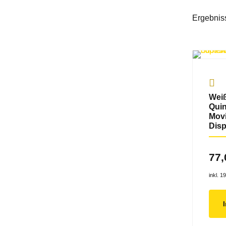
Ergebnis
Weiß
Quin
Movi
Disp
77
inkl. 