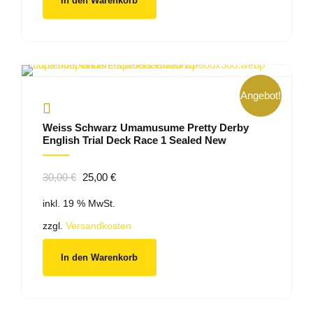
In den Warenkorb
Angebot!
Weiss Schwarz Umamusume Pretty Derby
English Trial Deck Race 1 Sealed New
Ursprünglicher
Aktueller
30,00
€
25,00
€
Preis
Preis
inkl. 19 % MwSt.
war:
ist:
30,00 €
25,00 €.
zzgl.
Versandkosten
In den Warenkorb