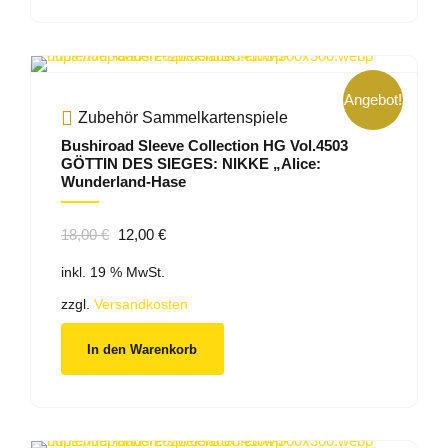
Angebot!
Zubehör Sammelkartenspiele
Bushiroad Sleeve Collection HG Vol.4503
GÖTTIN DES SIEGES: NIKKE „Alice:
Wunderland-Hase
Ursprünglicher
Aktueller
18,00
€
12,00
€
Preis
Preis
inkl. 19 % MwSt.
war:
ist:
18,00 €
12,00 €.
zzgl.
Versandkosten
In den Warenkorb