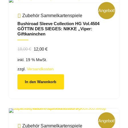
Angebot!
Zubehör Sammelkartenspiele
Bushiroad Sleeve Collection HG Vol.4504
GÖTTIN DES SIEGES: NIKKE „Viper:
Giftkaninchen
Ursprünglicher
Aktueller
18,00
€
12,00
€
Preis
Preis
inkl. 19 % MwSt.
war:
ist:
18,00 €
12,00 €.
zzgl.
Versandkosten
In den Warenkorb
Angebot!
Zubehör Sammelkartenspiele