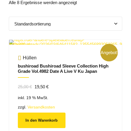
Alle 8 Ergebnisse werden angezeigt
Angebot!
Hüllen
bushiroad Bushiroad Sleeve Collection High
Grade Vol.4982 Date A Live V Ku Japan
Ursprünglicher
Aktueller
25,00
€
19,50
€
Preis
Preis
inkl. 19 % MwSt.
war:
ist:
25,00 €
19,50 €.
zzgl.
Versandkosten
In den Warenkorb