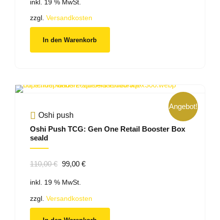
inkl. 19 % MwSt.
war:
ist:
20,00 €
11,50 €.
zzgl.
Versandkosten
In den Warenkorb
Angebot!
Oshi push
Oshi Push TCG: Gen One Retail Booster Box
seald
Ursprünglicher
Aktueller
110,00
€
99,00
€
Preis
Preis
inkl. 19 % MwSt.
war:
ist:
110,00 €
99,00 €.
zzgl.
Versandkosten