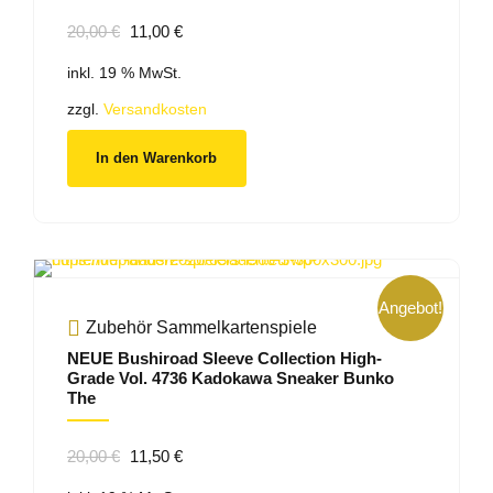
Ursprünglicher
Aktueller
20,00
€
11,00
€
Preis
Preis
inkl. 19 % MwSt.
war:
ist:
20,00 €
11,00 €.
zzgl.
Versandkosten
In den Warenkorb
Angebot!
Zubehör Sammelkartenspiele
NEUE Bushiroad Sleeve Collection High-
Grade Vol. 4736 Kadokawa Sneaker Bunko
The
Ursprünglicher
Aktueller
20,00
€
11,50
€
Preis
Preis