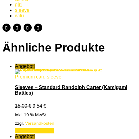
girl
sleeve
wifu
Ähnliche Produkte
Angebot!
Premium card sleeve
Sleeves – Standard Randolph Carter (Kamigami
Battles)
Ursprünglicher
Aktueller
15,00
€
9,54
€
Preis
Preis
inkl. 19 % MwSt.
war:
ist:
15,00 €
9,54 €.
zzgl.
Versandkosten
In den Warenkorb
Angebot!