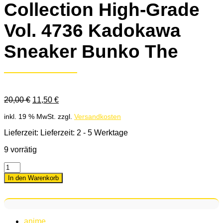
Collection High-Grade
Vol. 4736 Kadokawa
Sneaker Bunko The
Ursprünglicher
Aktueller
20,00
€
11,50
€
Preis
Preis
inkl. 19 % MwSt.
zzgl.
Versandkosten
war:
ist:
20,00 €
11,50 €.
Lieferzeit: Lieferzeit: 2 - 5 Werktage
9 vorrätig
Quantity
In den Warenkorb
anime