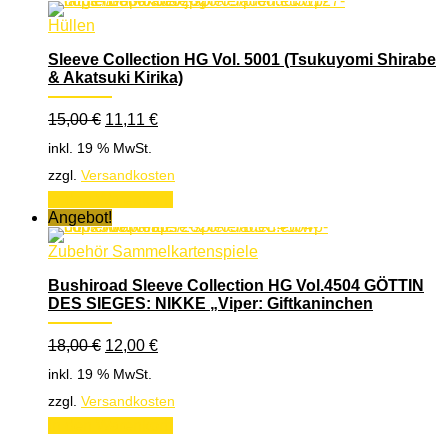
Hüllen
Sleeve Collection HG Vol. 5001 (Tsukuyomi Shirabe
& Akatsuki Kirika)
Ursprünglicher
Aktueller
15,00
€
11,11
€
Preis
Preis
inkl. 19 % MwSt.
war:
ist:
15,00 €
11,11 €.
zzgl.
Versandkosten
In den Warenkorb
Angebot!
Zubehör Sammelkartenspiele
Bushiroad Sleeve Collection HG Vol.4504 GÖTTIN
DES SIEGES: NIKKE „Viper: Giftkaninchen
Ursprünglicher
Aktueller
18,00
€
12,00
€
Preis
Preis
inkl. 19 % MwSt.
war:
ist:
18,00 €
12,00 €.
zzgl.
Versandkosten
In den Warenkorb